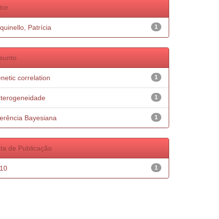
tor
quinello, Patrícia
1
sunto
netic correlation
1
terogeneidade
1
ferência Bayesiana
1
ta de Publicação
10
1