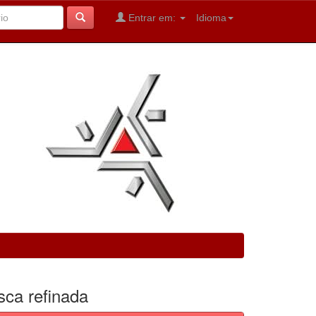
Entrar em:
Idioma
sca refinada