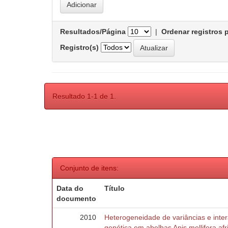
Resultados/Página
|
Ordenar registros 
Registro(s)
Resultado 1-1 de 1.
Conjunto de itens:
Data do
Título
documento
2010
Heterogeneidade de variâncias e inte
genética em abelhas Apis mellifera af