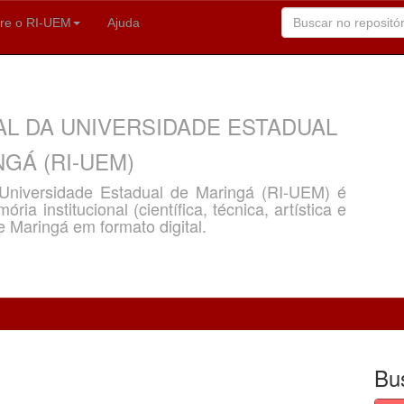
re o RI-UEM
Ajuda
AL DA UNIVERSIDADE ESTADUAL
GÁ (RI-UEM)
a Universidade Estadual de Maringá (RI-UEM) é
ria institucional (científica, técnica, artística e
e Maringá em formato digital.
Bu