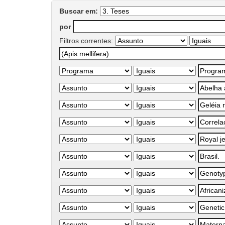
Buscar em:
por
Filtros correntes: