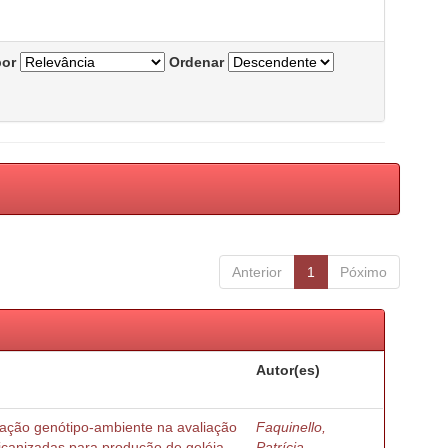
por
Ordenar
Anterior
1
Póximo
Autor(es)
ração genótipo-ambiente na avaliação
Faquinello,
ricanizadas para produção de geléia
Patrícia