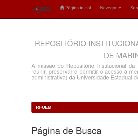
Página inicial
Navegar
Sob
Skip
navigation
REPOSITÓRIO INSTITUCION
DE MARIN
A missão do Repositório Institucional d
reunir, preservar e permitir o acesso à memó
administrativa) da Universidade Estadual d
RI-UEM
Página de Busca