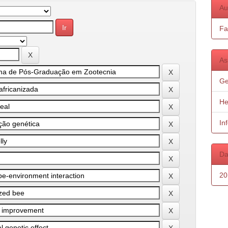
Au
Fa
As
Ge
He
In
Da
20