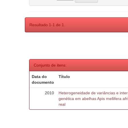
Resultado 1-1 de 1.
Conjunto de itens:
Data do
Título
documento
2010
Heterogeneidade de variâncias e inte
genética em abelhas Apis mellifera af
real