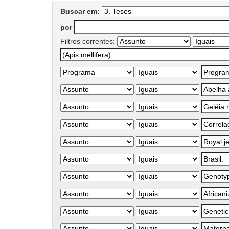
Buscar em:
por
Filtros correntes: