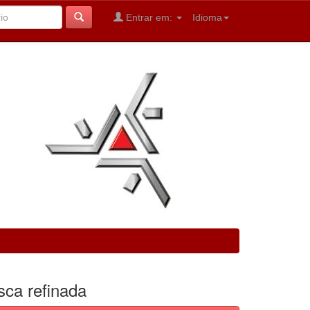
Entrar em:
Idioma
sca refinada