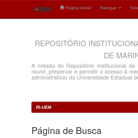
Página inicial
Navegar
Sob
Skip
navigation
REPOSITÓRIO INSTITUCION
DE MARIN
A missão do Repositório Institucional d
reunir, preservar e permitir o acesso à memó
administrativa) da Universidade Estadual d
RI-UEM
Página de Busca