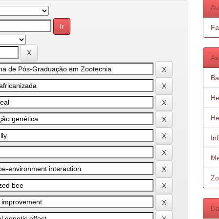
Au
Fa
As
Ba
He
He
In
Me
Zo
Da