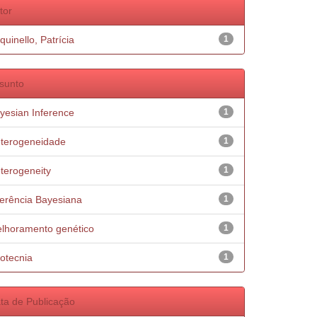
tor
quinello, Patrícia
1
sunto
yesian Inference
1
terogeneidade
1
terogeneity
1
ferência Bayesiana
1
lhoramento genético
1
otecnia
1
ta de Publicação