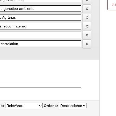
20
por
Ordenar