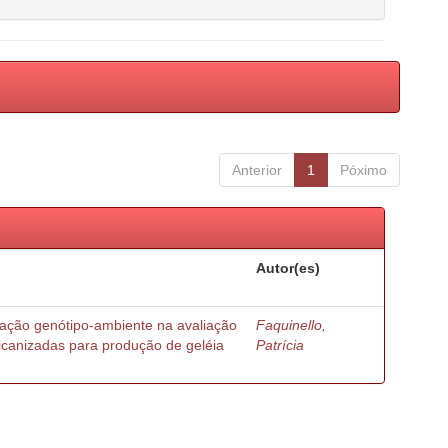
Anterior
1
Póximo
Autor(es)
ração genótipo-ambiente na avaliação
Faquinello,
ricanizadas para produção de geléia
Patrícia