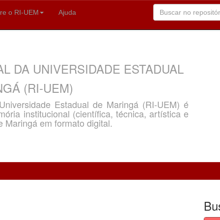
re o RI-UEM
Ajuda
AL DA UNIVERSIDADE ESTADUAL
GÁ (RI-UEM)
a Universidade Estadual de Maringá (RI-UEM) é
ria institucional (científica, técnica, artística e
e Maringá em formato digital.
Bu