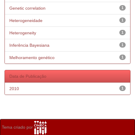
Genetic correlation
1
Heterogeneidade
1
Heterogeneity
1
Inferência Bayesiana
1
Melhoramento genético
1
Data de Publicação
2010
1
Tema criado por