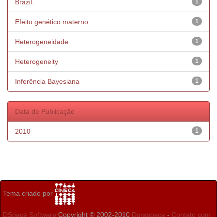
Brazil.
1
Efeito genético materno
1
Heterogeneidade
1
Heterogeneity
1
Inferência Bayesiana
1
Data de Publicação
2010
1
Tema criado por
DSpace Software
Copyright © 2002-2010
Duraspace
-
Contato com