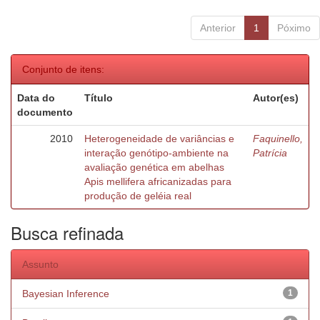
Anterior
1
Póximo
Conjunto de itens:
Data do
Título
Autor(es)
documento
2010
Heterogeneidade de variâncias e
Faquinello,
interação genótipo-ambiente na
Patrícia
avaliação genética em abelhas
Apis mellifera africanizadas para
produção de geléia real
Busca refinada
Assunto
Bayesian Inference
1