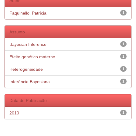
Autor
Faquinello, Patrícia
1
Assunto
Bayesian Inference
1
Efeito genético materno
1
Heterogeneidade
1
Inferência Bayesiana
1
Data de Publicação
2010
1