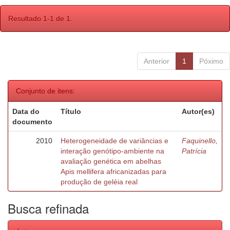
Resultado 1-1 de 1.
Anterior
1
Póximo
Conjunto de itens:
Data do
Título
Autor(es)
documento
2010
Heterogeneidade de variâncias e
Faquinello,
interação genótipo-ambiente na
Patrícia
avaliação genética em abelhas
Apis mellifera africanizadas para
produção de geléia real
Busca refinada