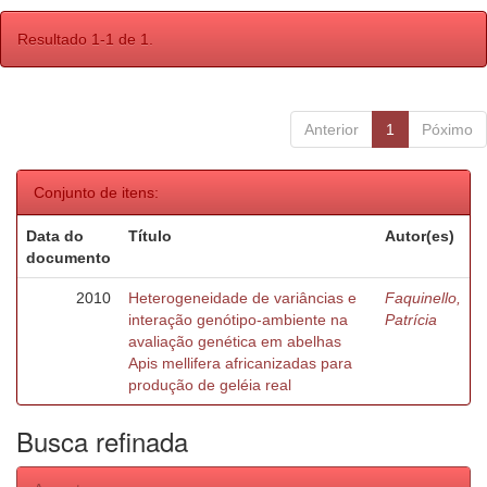
Resultado 1-1 de 1.
Anterior
1
Póximo
Conjunto de itens:
Data do
Título
Autor(es)
documento
2010
Heterogeneidade de variâncias e
Faquinello,
interação genótipo-ambiente na
Patrícia
avaliação genética em abelhas
Apis mellifera africanizadas para
produção de geléia real
Busca refinada