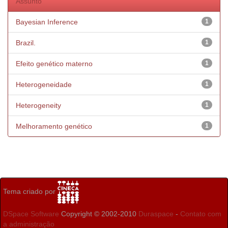
Assunto
Bayesian Inference
1
Brazil.
1
Efeito genético materno
1
Heterogeneidade
1
Heterogeneity
1
Melhoramento genético
1
Tema criado por
DSpace Software
Copyright © 2002-2010
Duraspace
-
Contato com
a administração