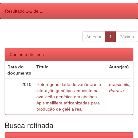
Resultado 1-1 de 1.
Anterior
1
Póximo
Conjunto de itens:
Data do
Título
Autor(es)
documento
2010
Heterogeneidade de variâncias e
Faquinello,
interação genótipo-ambiente na
Patrícia
avaliação genética em abelhas
Apis mellifera africanizadas para
produção de geléia real
Busca refinada