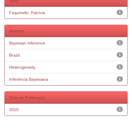
Autor
Faquinello, Patrícia
1
Assunto
Bayesian Inference
1
Brazil.
1
Heterogeneity
1
Inferência Bayesiana
1
Data de Publicação
2010
1