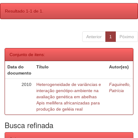
Resultado 1-1 de 1.
Anterior
1
Póximo
Conjunto de itens:
Data do
Título
Autor(es)
documento
2010
Heterogeneidade de variâncias e
Faquinello,
interação genótipo-ambiente na
Patrícia
avaliação genética em abelhas
Apis mellifera africanizadas para
produção de geléia real
Busca refinada