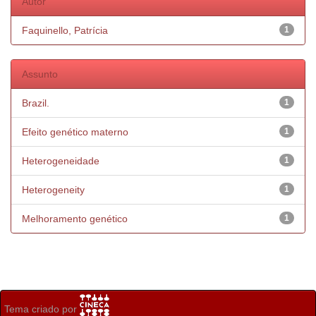
Autor
Faquinello, Patrícia
1
Assunto
Brazil.
1
Efeito genético materno
1
Heterogeneidade
1
Heterogeneity
1
Melhoramento genético
1
Tema criado por