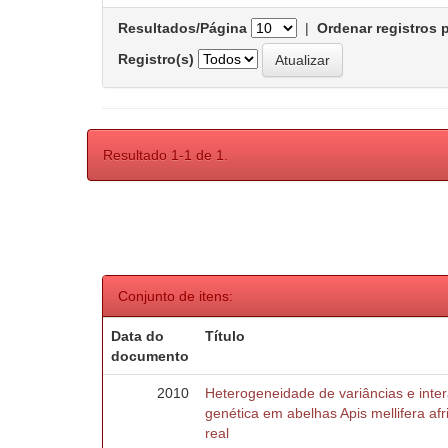
Resultados/Página
|
Ordenar registros 
Registro(s)
Resultado 1-1 de 1.
Conjunto de itens:
Data do
Título
documento
2010
Heterogeneidade de variâncias e inte
genética em abelhas Apis mellifera af
real