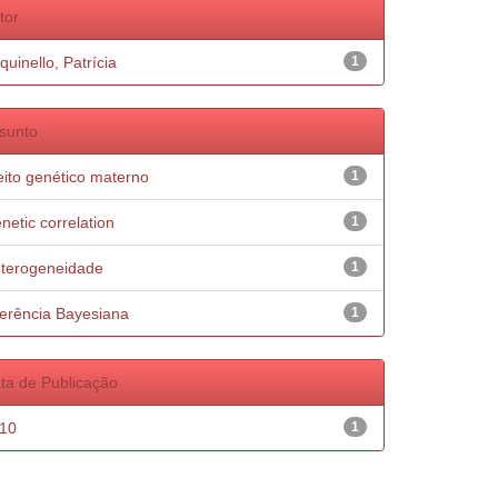
tor
quinello, Patrícia
1
sunto
eito genético materno
1
netic correlation
1
terogeneidade
1
ferência Bayesiana
1
ta de Publicação
10
1