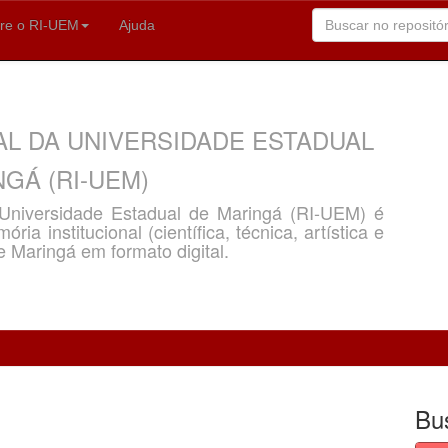
re o RI-UEM
Ajuda
AL DA UNIVERSIDADE ESTADUAL
GÁ (RI-UEM)
a Universidade Estadual de Maringá (RI-UEM) é
ria institucional (científica, técnica, artística e
e Maringá em formato digital.
Bu