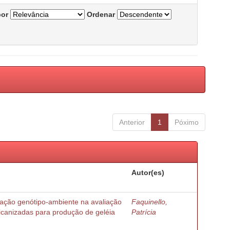
por
Ordenar
Anterior
1
Póximo
Autor(es)
ração genótipo-ambiente na avaliação
Faquinello,
ricanizadas para produção de geléia
Patrícia