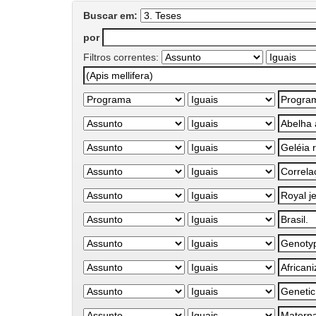
Buscar em:
por
Filtros correntes: