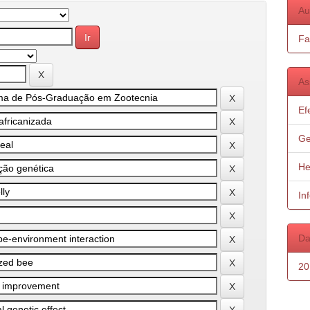
Au
Fa
As
Ef
Ge
He
In
Da
20