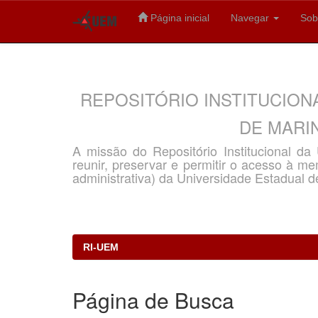
Página inicial
Navegar
Sob
Skip
navigation
REPOSITÓRIO INSTITUCION
DE MARIN
A missão do Repositório Institucional d
reunir, preservar e permitir o acesso à memó
administrativa) da Universidade Estadual d
RI-UEM
Página de Busca