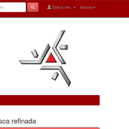
Entrar em:
Idioma
sca refinada