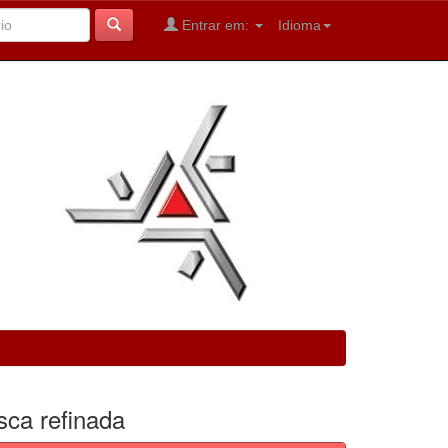
Entrar em:
Idioma
sca refinada