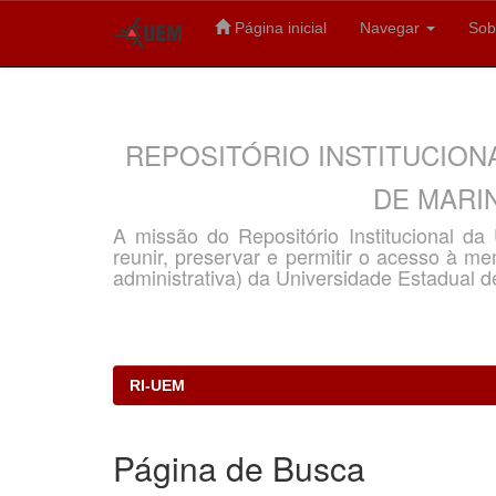
Página inicial
Navegar
Sob
Skip
navigation
REPOSITÓRIO INSTITUCION
DE MARIN
A missão do Repositório Institucional d
reunir, preservar e permitir o acesso à memó
administrativa) da Universidade Estadual d
RI-UEM
Página de Busca