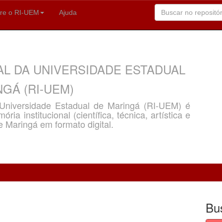
re o RI-UEM
Ajuda
AL DA UNIVERSIDADE ESTADUAL
GÁ (RI-UEM)
a Universidade Estadual de Maringá (RI-UEM) é
ria institucional (científica, técnica, artística e
e Maringá em formato digital.
Bu