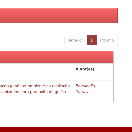
Anterior
1
Póximo
Autor(es)
ração genótipo-ambiente na avaliação
Faquinello,
ricanizadas para produção de geléia
Patrícia