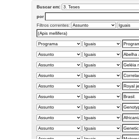
Buscar em:
por
Filtros correntes: