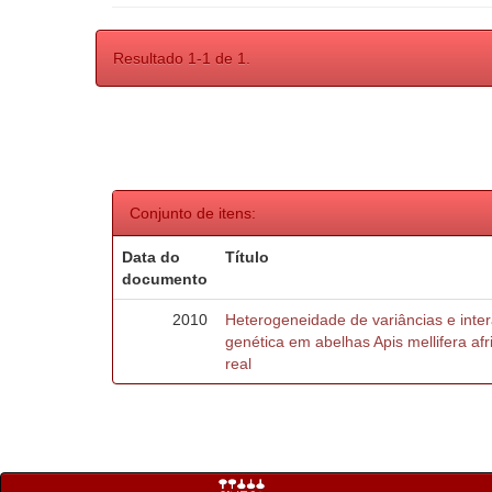
Resultado 1-1 de 1.
Conjunto de itens:
Data do
Título
documento
2010
Heterogeneidade de variâncias e inte
genética em abelhas Apis mellifera af
real