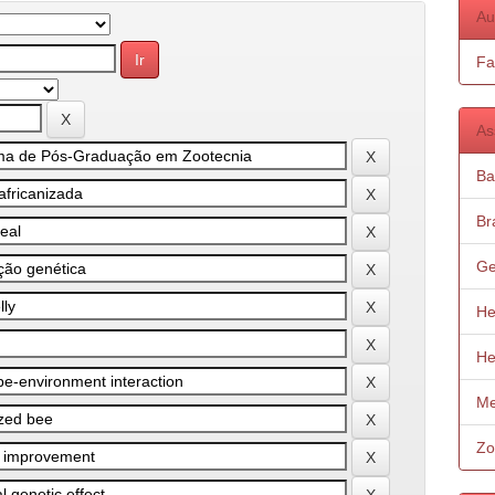
Au
Fa
As
Ba
Bra
Ge
He
He
Me
Zo