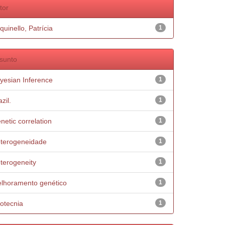
tor
quinello, Patrícia
1
sunto
yesian Inference
1
zil.
1
netic correlation
1
terogeneidade
1
terogeneity
1
lhoramento genético
1
otecnia
1