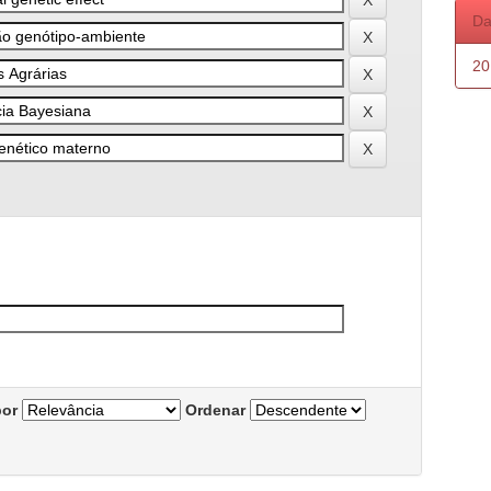
Da
20
por
Ordenar