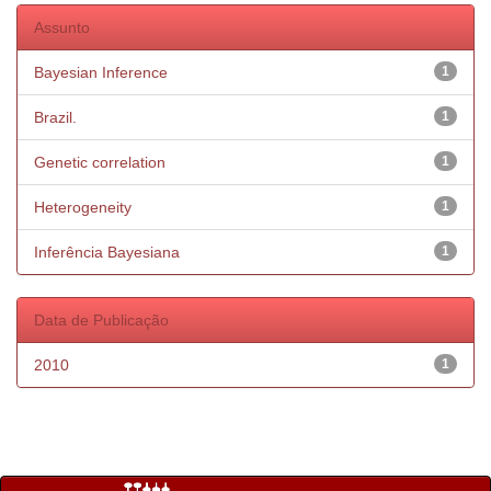
Assunto
Bayesian Inference
1
Brazil.
1
Genetic correlation
1
Heterogeneity
1
Inferência Bayesiana
1
Data de Publicação
2010
1