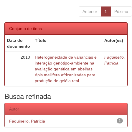
Anterior
1
Póximo
Conjunto de itens:
Data do
Título
Autor(es)
documento
2010
Heterogeneidade de variâncias e
Faquinello,
interação genótipo-ambiente na
Patrícia
avaliação genética em abelhas
Apis mellifera africanizadas para
produção de geléia real
Busca refinada
Autor
Faquinello, Patrícia
1