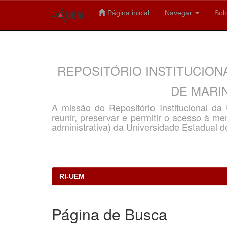
Página inicial
Navegar
Sob
Skip
navigation
REPOSITÓRIO INSTITUCION
DE MARIN
A missão do Repositório Institucional d
reunir, preservar e permitir o acesso à memó
administrativa) da Universidade Estadual d
RI-UEM
Página de Busca