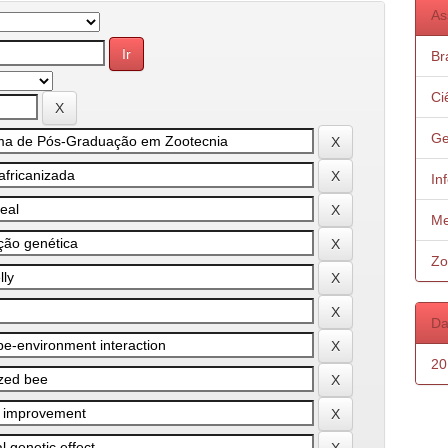
As
Bra
Ci
Ge
In
Me
Zo
Da
20