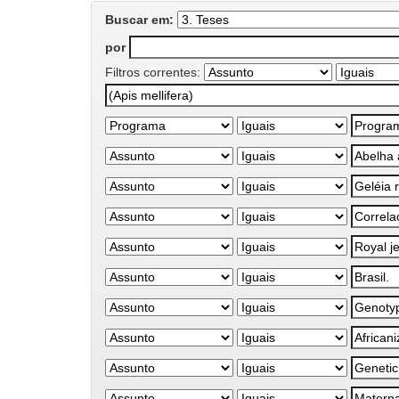
Buscar em:
por
Filtros correntes: