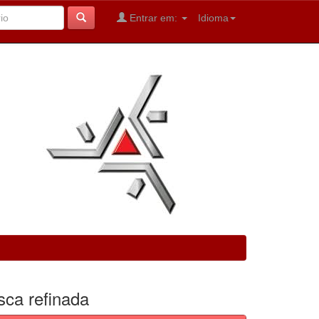
Entrar em:
Idioma
sca refinada