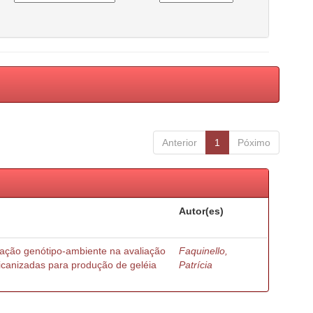
Anterior
1
Póximo
Autor(es)
ração genótipo-ambiente na avaliação
Faquinello,
ricanizadas para produção de geléia
Patrícia