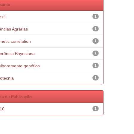
sunto
zil.
1
ências Agrárias
1
netic correlation
1
ferência Bayesiana
1
lhoramento genético
1
otecnia
1
ta de Publicação
10
1