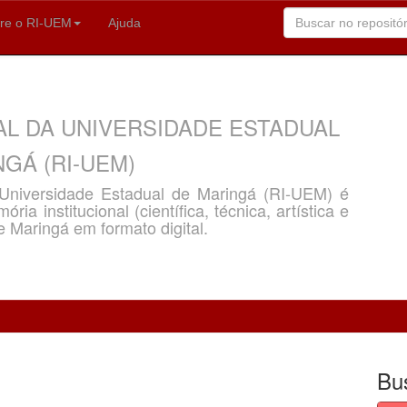
re o RI-UEM
Ajuda
AL DA UNIVERSIDADE ESTADUAL
GÁ (RI-UEM)
a Universidade Estadual de Maringá (RI-UEM) é
ria institucional (científica, técnica, artística e
e Maringá em formato digital.
Bu