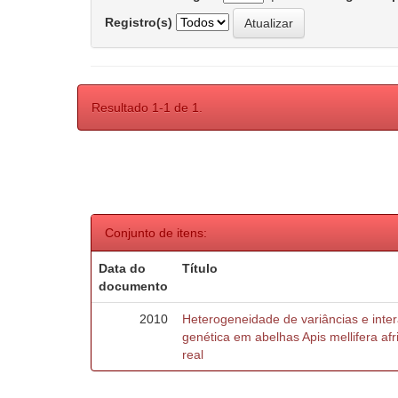
Registro(s)
Resultado 1-1 de 1.
Conjunto de itens:
Data do
Título
documento
2010
Heterogeneidade de variâncias e inte
genética em abelhas Apis mellifera af
real