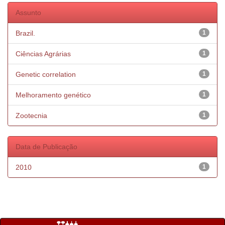
Assunto
Brazil.
1
Ciências Agrárias
1
Genetic correlation
1
Melhoramento genético
1
Zootecnia
1
Data de Publicação
2010
1