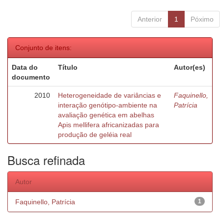
Anterior
1
Póximo
Conjunto de itens:
Data do
Título
Autor(es)
documento
2010
Heterogeneidade de variâncias e
Faquinello,
interação genótipo-ambiente na
Patrícia
avaliação genética em abelhas
Apis mellifera africanizadas para
produção de geléia real
Busca refinada
Autor
Faquinello, Patrícia
1