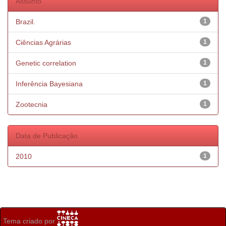
Assunto
Brazil.
1
Ciências Agrárias
1
Genetic correlation
1
Inferência Bayesiana
1
Zootecnia
1
Data de Publicação
2010
1
Tema criado por