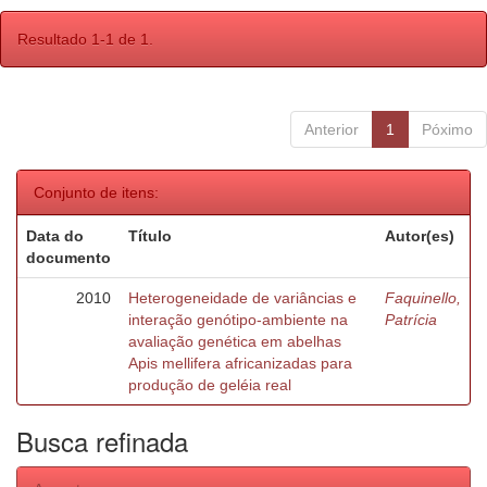
Resultado 1-1 de 1.
Anterior
1
Póximo
Conjunto de itens:
Data do
Título
Autor(es)
documento
2010
Heterogeneidade de variâncias e
Faquinello,
interação genótipo-ambiente na
Patrícia
avaliação genética em abelhas
Apis mellifera africanizadas para
produção de geléia real
Busca refinada