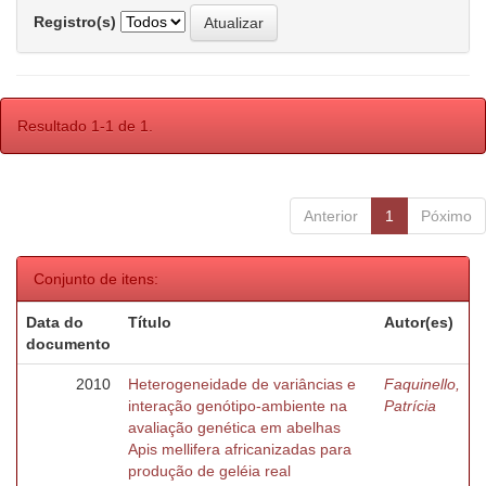
Registro(s)
Resultado 1-1 de 1.
Anterior
1
Póximo
Conjunto de itens:
Data do
Título
Autor(es)
documento
2010
Heterogeneidade de variâncias e
Faquinello,
interação genótipo-ambiente na
Patrícia
avaliação genética em abelhas
Apis mellifera africanizadas para
produção de geléia real