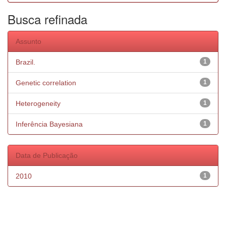
Busca refinada
Assunto
Brazil.
1
Genetic correlation
1
Heterogeneity
1
Inferência Bayesiana
1
Data de Publicação
2010
1