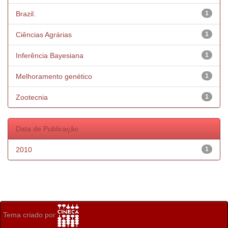
Brazil.
1
Ciências Agrárias
1
Inferência Bayesiana
1
Melhoramento genético
1
Zootecnia
1
Data de Publicação
2010
1
Tema criado por