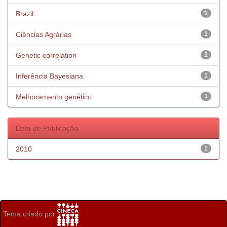
Brazil.
1
Ciências Agrárias
1
Genetic correlation
1
Inferência Bayesiana
1
Melhoramento genético
1
Data de Publicação
2010
1
Tema criado por