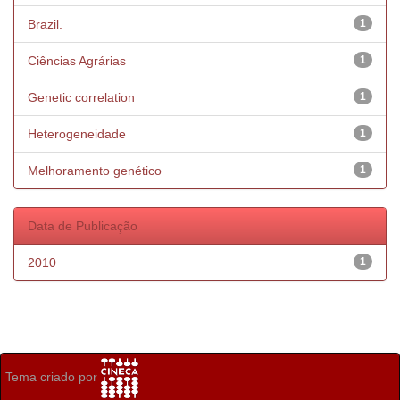
Brazil.
1
Ciências Agrárias
1
Genetic correlation
1
Heterogeneidade
1
Melhoramento genético
1
Data de Publicação
2010
1
Tema criado por