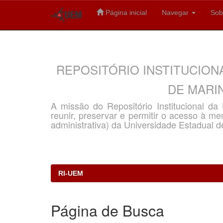
Página inicial
Navegar
Sob
Skip
navigation
REPOSITÓRIO INSTITUCION
DE MARIN
A missão do Repositório Institucional d
reunir, preservar e permitir o acesso à memó
administrativa) da Universidade Estadual d
RI-UEM
Página de Busca