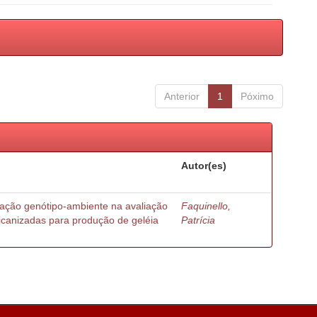
Anterior
1
Póximo
Autor(es)
ração genótipo-ambiente na avaliação
Faquinello,
ricanizadas para produção de geléia
Patrícia