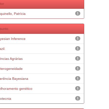
tor
quinello, Patrícia
1
sunto
yesian Inference
1
zil.
1
ências Agrárias
1
terogeneidade
1
ferência Bayesiana
1
lhoramento genético
1
otecnia
1