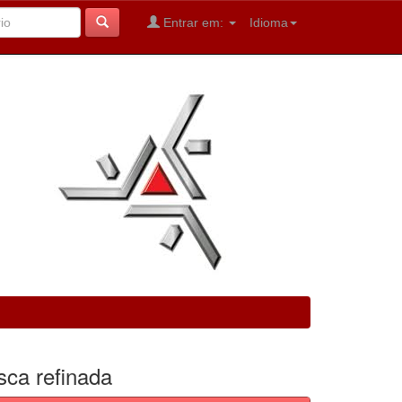
Entrar em:
Idioma
sca refinada