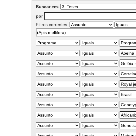
Buscar em:
por
Filtros correntes: