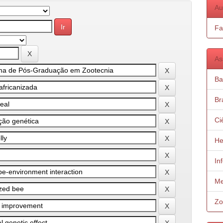
Au
Fa
As
Ba
Bra
Ci
He
In
Me
Zo