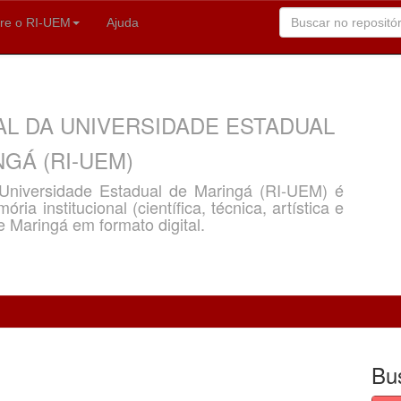
re o RI-UEM
Ajuda
AL DA UNIVERSIDADE ESTADUAL
GÁ (RI-UEM)
a Universidade Estadual de Maringá (RI-UEM) é
ria institucional (científica, técnica, artística e
e Maringá em formato digital.
Bu