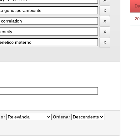
Da
20
por
Ordenar