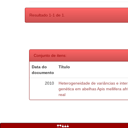
Resultado 1-1 de 1.
Conjunto de itens:
Data do
Título
documento
2010
Heterogeneidade de variâncias e inte
genética em abelhas Apis mellifera af
real