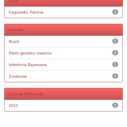
Autor
Faquinello, Patrícia
1
Assunto
Brazil.
1
Efeito genético materno
1
Inferência Bayesiana
1
Zootecnia
1
Data de Publicação
2010
1