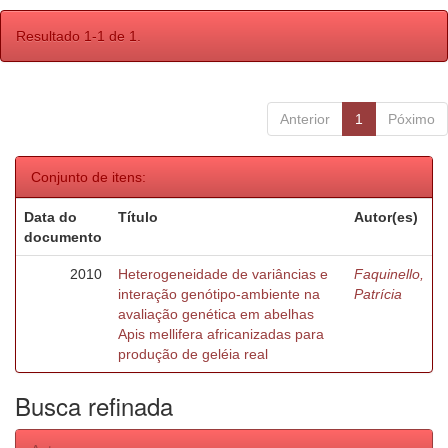
Resultado 1-1 de 1.
Anterior
1
Póximo
Conjunto de itens:
Data do
Título
Autor(es)
documento
2010
Heterogeneidade de variâncias e
Faquinello,
interação genótipo-ambiente na
Patrícia
avaliação genética em abelhas
Apis mellifera africanizadas para
produção de geléia real
Busca refinada