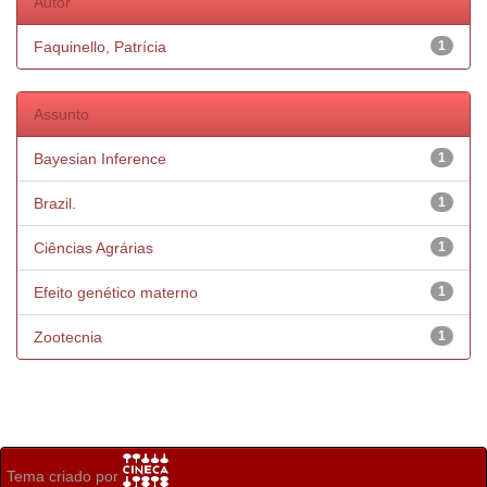
Autor
Faquinello, Patrícia
1
Assunto
Bayesian Inference
1
Brazil.
1
Ciências Agrárias
1
Efeito genético materno
1
Zootecnia
1
Tema criado por