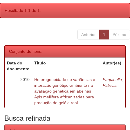
Resultado 1-1 de 1.
Anterior
1
Póximo
Conjunto de itens:
Data do
Título
Autor(es)
documento
2010
Heterogeneidade de variâncias e
Faquinello,
interação genótipo-ambiente na
Patrícia
avaliação genética em abelhas
Apis mellifera africanizadas para
produção de geléia real
Busca refinada