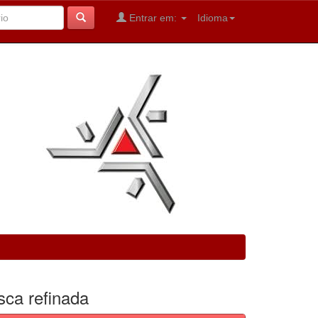
Entrar em:
Idioma
sca refinada