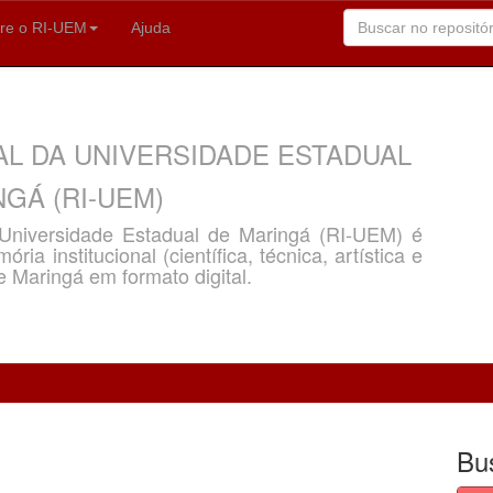
re o RI-UEM
Ajuda
AL DA UNIVERSIDADE ESTADUAL
GÁ (RI-UEM)
a Universidade Estadual de Maringá (RI-UEM) é
ria institucional (científica, técnica, artística e
e Maringá em formato digital.
Bu