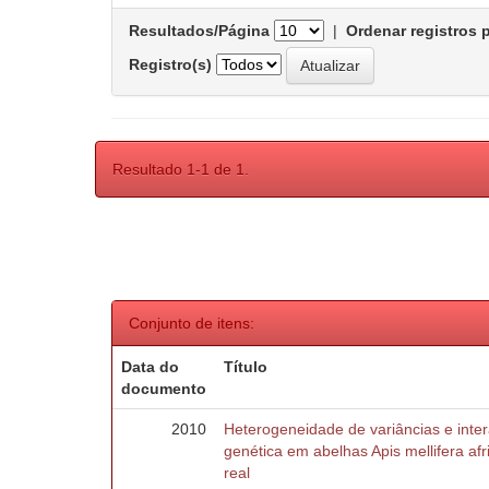
Resultados/Página
|
Ordenar registros 
Registro(s)
Resultado 1-1 de 1.
Conjunto de itens:
Data do
Título
documento
2010
Heterogeneidade de variâncias e inte
genética em abelhas Apis mellifera af
real