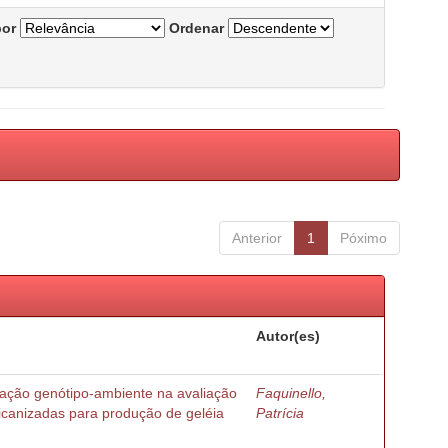
por
Ordenar
Anterior
1
Póximo
Autor(es)
ração genótipo-ambiente na avaliação
Faquinello,
ricanizadas para produção de geléia
Patrícia