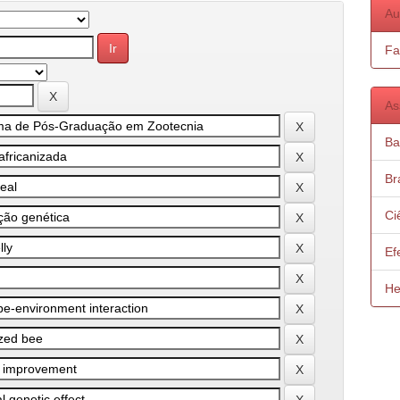
Au
Fa
As
Ba
Bra
Ci
Ef
He