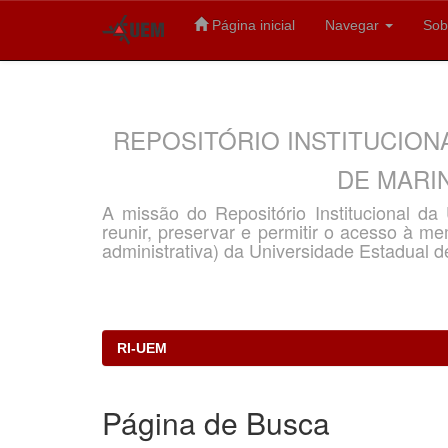
Página inicial
Navegar
Sob
Skip
navigation
REPOSITÓRIO INSTITUCION
DE MARIN
A missão do Repositório Institucional d
reunir, preservar e permitir o acesso à memó
administrativa) da Universidade Estadual d
RI-UEM
Página de Busca