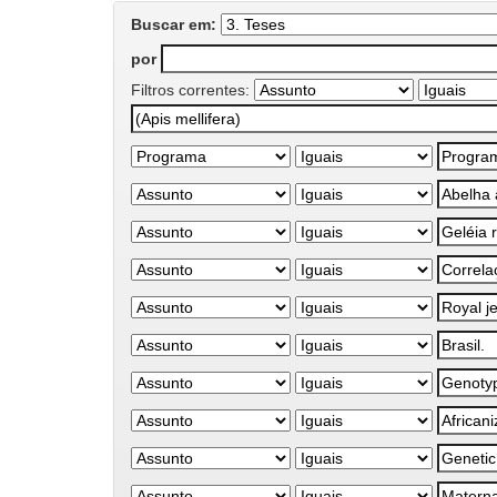
Buscar em:
por
Filtros correntes: