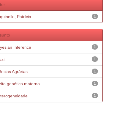
tor
quinello, Patrícia
1
sunto
yesian Inference
1
zil.
1
ências Agrárias
1
eito genético materno
1
terogeneidade
1