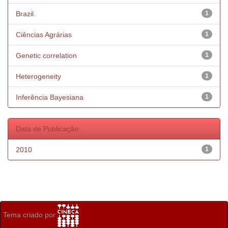
Brazil.
1
Ciências Agrárias
1
Genetic correlation
1
Heterogeneity
1
Inferência Bayesiana
1
Data de Publicação
2010
1
Tema criado por