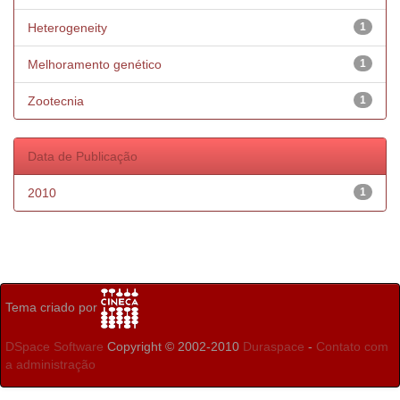
Heterogeneity
1
Melhoramento genético
1
Zootecnia
1
Data de Publicação
2010
1
Tema criado por
DSpace Software
Copyright © 2002-2010
Duraspace
-
Contato com
a administração