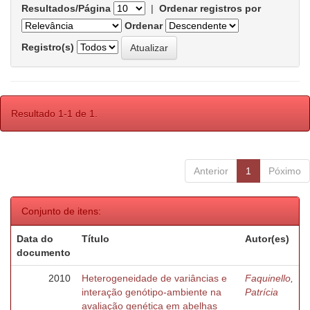
Resultados/Página
|
Ordenar registros por
Ordenar
Registro(s)
Resultado 1-1 de 1.
Anterior
1
Póximo
Conjunto de itens:
Data do
Título
Autor(es)
documento
2010
Heterogeneidade de variâncias e
Faquinello,
interação genótipo-ambiente na
Patrícia
avaliação genética em abelhas