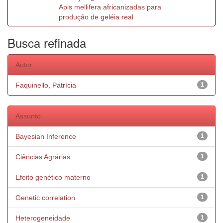
Apis mellifera africanizadas para
produção de geléia real
Busca refinada
Autor
Faquinello, Patrícia
1
Assunto
Bayesian Inference
1
Ciências Agrárias
1
Efeito genético materno
1
Genetic correlation
1
Heterogeneidade
1