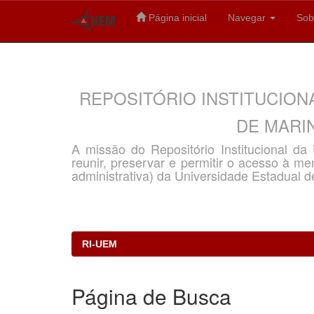
Página inicial
Navegar
Sob
Skip
navigation
REPOSITÓRIO INSTITUCION
DE MARIN
A missão do Repositório Institucional d
reunir, preservar e permitir o acesso à memó
administrativa) da Universidade Estadual d
RI-UEM
Página de Busca