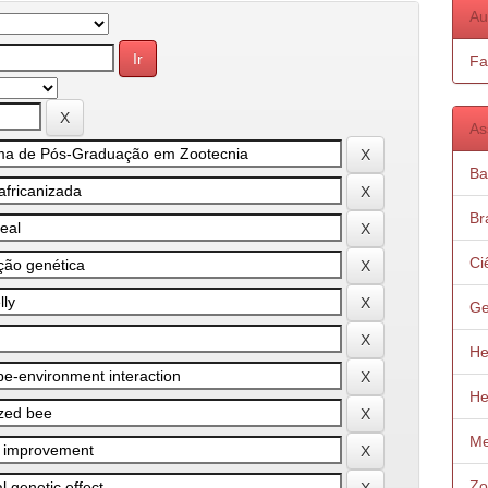
Au
Fa
As
Ba
Bra
Ci
Ge
He
He
Me
Zo