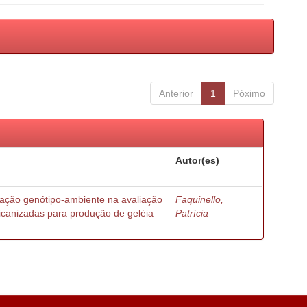
Anterior
1
Póximo
Autor(es)
ração genótipo-ambiente na avaliação
Faquinello,
ricanizadas para produção de geléia
Patrícia