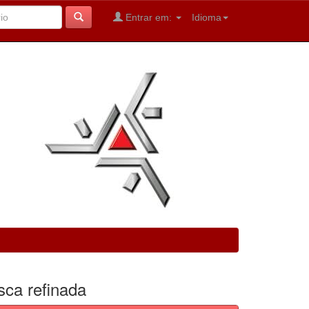
Entrar em:
Idioma
sca refinada