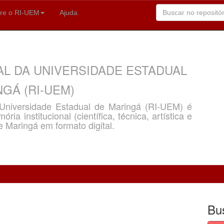
re o RI-UEM
Ajuda
AL DA UNIVERSIDADE ESTADUAL
GÁ (RI-UEM)
a Universidade Estadual de Maringá (RI-UEM) é
ria institucional (científica, técnica, artística e
e Maringá em formato digital.
Bu