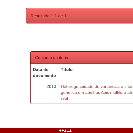
Resultado 1-1 de 1.
Conjunto de itens:
Data do
Título
documento
2010
Heterogeneidade de variâncias e inte
genética em abelhas Apis mellifera af
real