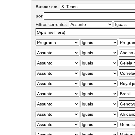
Buscar em:
por
Filtros correntes: