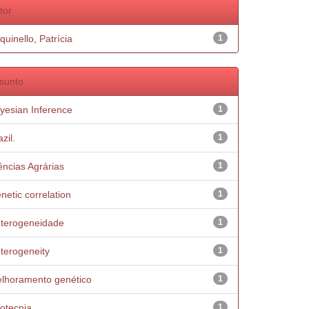
tor
quinello, Patrícia
1
sunto
yesian Inference
1
zil.
1
ências Agrárias
1
netic correlation
1
terogeneidade
1
terogeneity
1
lhoramento genético
1
otecnia
1