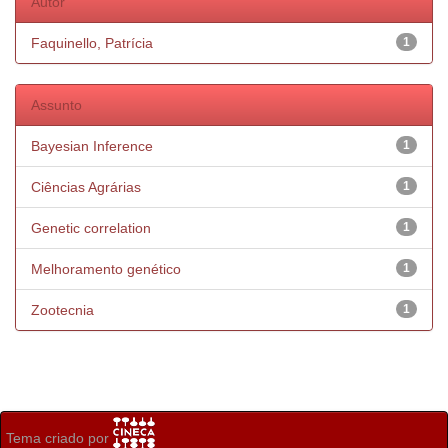
Autor
Faquinello, Patrícia
1
Assunto
Bayesian Inference
1
Ciências Agrárias
1
Genetic correlation
1
Melhoramento genético
1
Zootecnia
1
Tema criado por