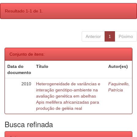
Resultado 1-1 de 1.
Anterior
1
Póximo
Conjunto de itens:
Data do
Título
Autor(es)
documento
2010
Heterogeneidade de variâncias e
Faquinello,
interação genótipo-ambiente na
Patrícia
avaliação genética em abelhas
Apis mellifera africanizadas para
produção de geléia real
Busca refinada