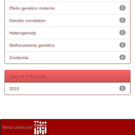
Efeito genético materno
1
Genetic correlation
1
Heterogeneity
1
Melhoramento genético
1
Zootecnia
1
Data de Publicação
2010
1
Tema criado por