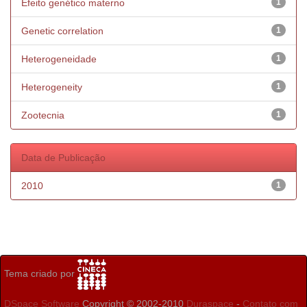
Efeito genético materno
1
Genetic correlation
1
Heterogeneidade
1
Heterogeneity
1
Zootecnia
1
Data de Publicação
2010
1
Tema criado por
DSpace Software
Copyright © 2002-2010
Duraspace
-
Contato com