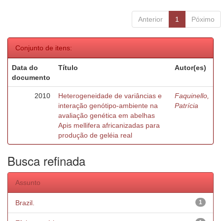
Anterior
1
Póximo
Conjunto de itens:
Data do
Título
Autor(es)
documento
2010
Heterogeneidade de variâncias e
Faquinello,
interação genótipo-ambiente na
Patrícia
avaliação genética em abelhas
Apis mellifera africanizadas para
produção de geléia real
Busca refinada
Assunto
Brazil.
1