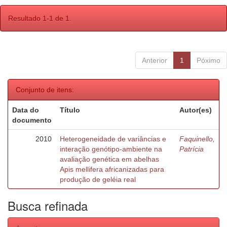
Resultado 1-1 de 1.
Anterior
1
Póximo
Conjunto de itens:
Data do
Título
Autor(es)
documento
2010
Heterogeneidade de variâncias e
Faquinello,
interação genótipo-ambiente na
Patrícia
avaliação genética em abelhas
Apis mellifera africanizadas para
produção de geléia real
Busca refinada