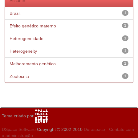
Assunto
Brazil.
1
Efeito genético materno
1
Heterogeneidade
1
Heterogeneity
1
Melhoramento genético
1
Zootecnia
1
Tema criado por
DSpace Software
Copyright © 2002-2010
Duraspace
-
Contato com
a administração