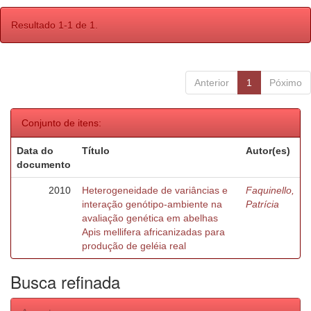
Resultado 1-1 de 1.
Anterior
1
Póximo
Conjunto de itens:
Data do
Título
Autor(es)
documento
2010
Heterogeneidade de variâncias e
Faquinello,
interação genótipo-ambiente na
Patrícia
avaliação genética em abelhas
Apis mellifera africanizadas para
produção de geléia real
Busca refinada