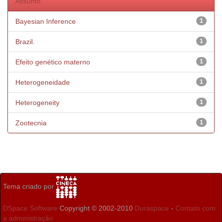
Assunto
Bayesian Inference
1
Brazil.
1
Efeito genético materno
1
Heterogeneidade
1
Heterogeneity
1
Zootecnia
1
Tema criado por
DSpace Software
Copyright © 2002-2010
Duraspace
-
Contato com
a administração