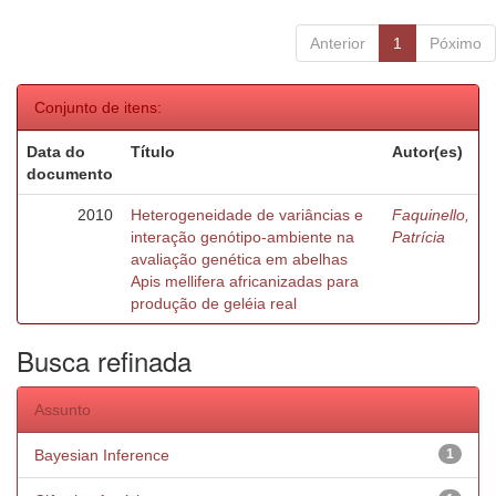
Anterior
1
Póximo
Conjunto de itens:
Data do
Título
Autor(es)
documento
2010
Heterogeneidade de variâncias e
Faquinello,
interação genótipo-ambiente na
Patrícia
avaliação genética em abelhas
Apis mellifera africanizadas para
produção de geléia real
Busca refinada
Assunto
Bayesian Inference
1