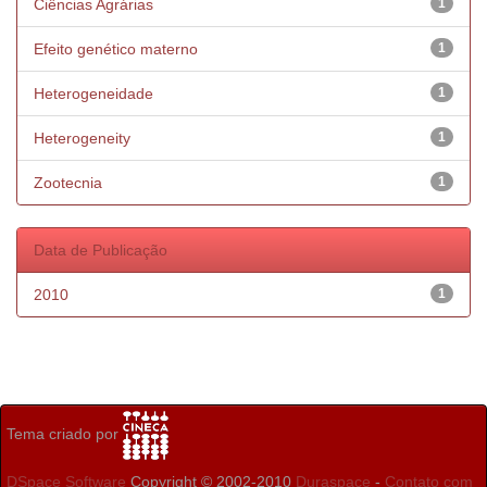
Ciências Agrárias
1
Efeito genético materno
1
Heterogeneidade
1
Heterogeneity
1
Zootecnia
1
Data de Publicação
2010
1
Tema criado por
DSpace Software
Copyright © 2002-2010
Duraspace
-
Contato com