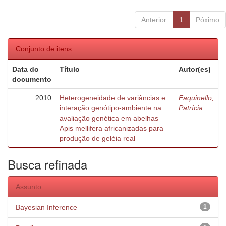
Anterior
1
Póximo
Conjunto de itens:
Data do
Título
Autor(es)
documento
2010
Heterogeneidade de variâncias e
Faquinello,
interação genótipo-ambiente na
Patrícia
avaliação genética em abelhas
Apis mellifera africanizadas para
produção de geléia real
Busca refinada
Assunto
Bayesian Inference
1