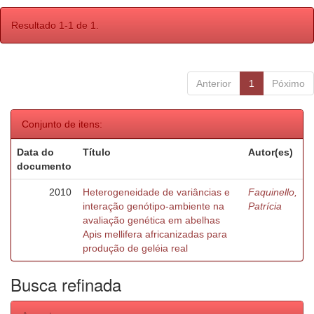
Resultado 1-1 de 1.
Anterior
1
Póximo
Conjunto de itens:
Data do
Título
Autor(es)
documento
2010
Heterogeneidade de variâncias e
Faquinello,
interação genótipo-ambiente na
Patrícia
avaliação genética em abelhas
Apis mellifera africanizadas para
produção de geléia real
Busca refinada