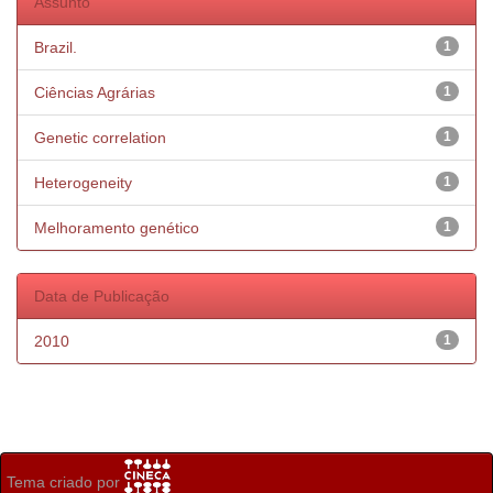
Assunto
Brazil.
1
Ciências Agrárias
1
Genetic correlation
1
Heterogeneity
1
Melhoramento genético
1
Data de Publicação
2010
1
Tema criado por