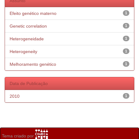
Assunto
Efeito genético materno
1
Genetic correlation
1
Heterogeneidade
1
Heterogeneity
1
Melhoramento genético
1
Data de Publicação
2010
1
Tema criado por