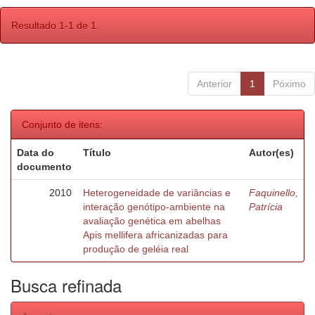
Resultado 1-1 de 1.
Anterior
1
Póximo
Conjunto de itens:
Data do
Título
Autor(es)
documento
2010
Heterogeneidade de variâncias e
Faquinello,
interação genótipo-ambiente na
Patrícia
avaliação genética em abelhas
Apis mellifera africanizadas para
produção de geléia real
Busca refinada