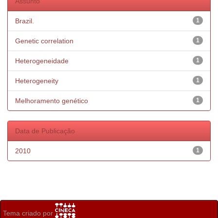
Assunto
Brazil.
1
Genetic correlation
1
Heterogeneidade
1
Heterogeneity
1
Melhoramento genético
1
Data de Publicação
2010
1
Tema criado por