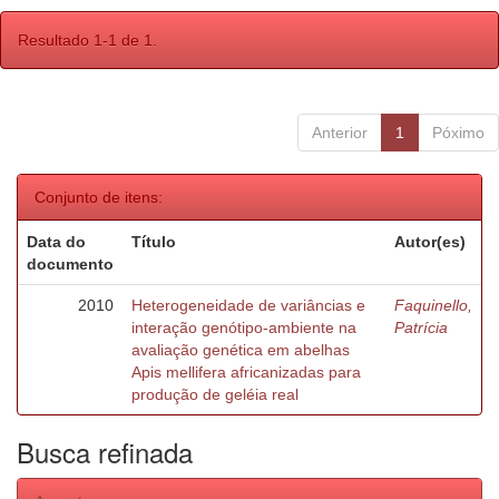
Resultado 1-1 de 1.
Anterior
1
Póximo
Conjunto de itens:
Data do
Título
Autor(es)
documento
2010
Heterogeneidade de variâncias e
Faquinello,
interação genótipo-ambiente na
Patrícia
avaliação genética em abelhas
Apis mellifera africanizadas para
produção de geléia real
Busca refinada