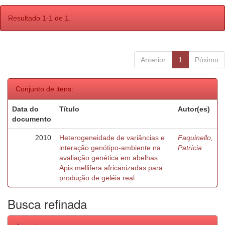
Resultado 1-1 de 1.
Anterior
1
Póximo
Conjunto de itens:
Data do
Título
Autor(es)
documento
2010
Heterogeneidade de variâncias e
Faquinello,
interação genótipo-ambiente na
Patrícia
avaliação genética em abelhas
Apis mellifera africanizadas para
produção de geléia real
Busca refinada