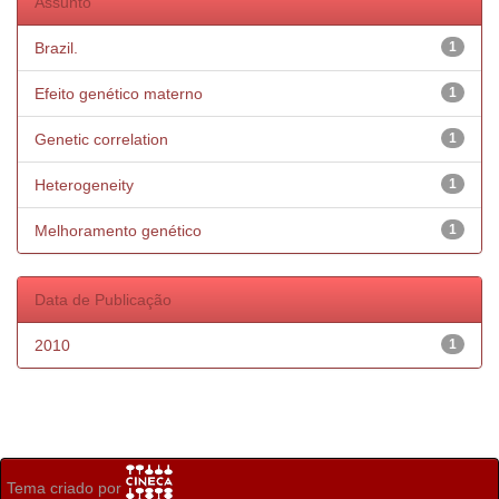
Assunto
Brazil.
1
Efeito genético materno
1
Genetic correlation
1
Heterogeneity
1
Melhoramento genético
1
Data de Publicação
2010
1
Tema criado por