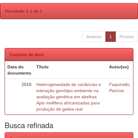
Resultado 1-1 de 1.
Anterior
1
Póximo
Conjunto de itens:
Data do
Título
Autor(es)
documento
2010
Heterogeneidade de variâncias e
Faquinello,
interação genótipo-ambiente na
Patrícia
avaliação genética em abelhas
Apis mellifera africanizadas para
produção de geléia real
Busca refinada