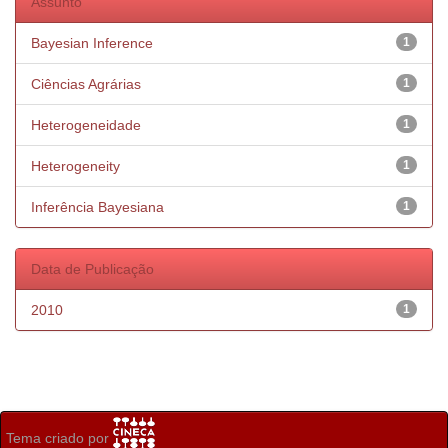
Assunto
Bayesian Inference
1
Ciências Agrárias
1
Heterogeneidade
1
Heterogeneity
1
Inferência Bayesiana
1
Data de Publicação
2010
1
Tema criado por