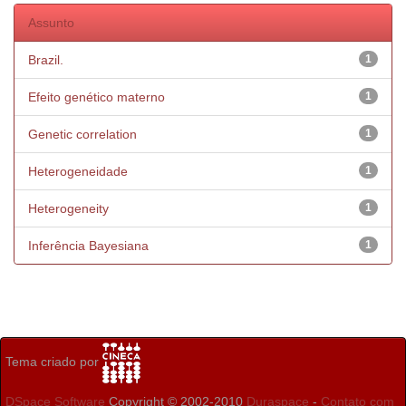
Assunto
Brazil.
1
Efeito genético materno
1
Genetic correlation
1
Heterogeneidade
1
Heterogeneity
1
Inferência Bayesiana
1
Tema criado por
DSpace Software
Copyright © 2002-2010
Duraspace
-
Contato com