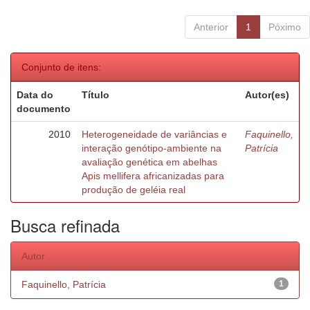
Anterior
1
Póximo
Conjunto de itens:
Data do
Título
Autor(es)
documento
2010
Heterogeneidade de variâncias e
Faquinello,
interação genótipo-ambiente na
Patrícia
avaliação genética em abelhas
Apis mellifera africanizadas para
produção de geléia real
Busca refinada
Autor
Faquinello, Patrícia
1