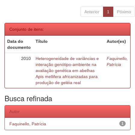
Anterior
1
Póximo
Conjunto de itens:
Data do
Título
Autor(es)
documento
2010
Heterogeneidade de variâncias e
Faquinello,
interação genótipo-ambiente na
Patrícia
avaliação genética em abelhas
Apis mellifera africanizadas para
produção de geléia real
Busca refinada
Autor
Faquinello, Patrícia
1