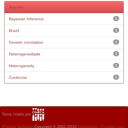
Assunto
Bayesian Inference
1
Brazil.
1
Genetic correlation
1
Heterogeneidade
1
Heterogeneity
1
Zootecnia
1
Tema criado por
DSpace Software
Copyright © 2002-2010
Duraspace
-
Contato com