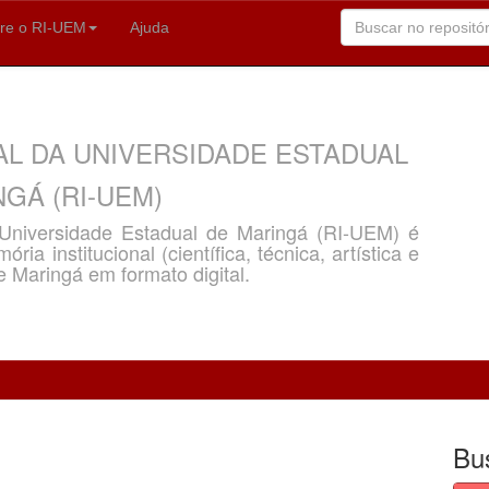
re o RI-UEM
Ajuda
AL DA UNIVERSIDADE ESTADUAL
GÁ (RI-UEM)
a Universidade Estadual de Maringá (RI-UEM) é
ria institucional (científica, técnica, artística e
e Maringá em formato digital.
Bu