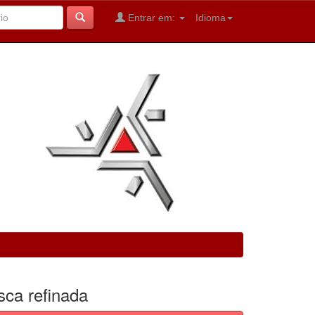
Entrar em:
Idioma
sca refinada