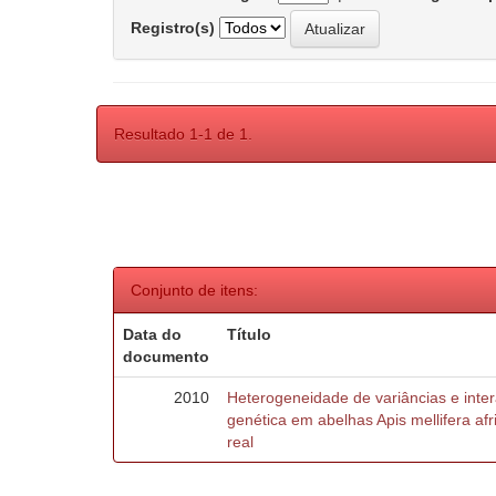
Registro(s)
Resultado 1-1 de 1.
Conjunto de itens:
Data do
Título
documento
2010
Heterogeneidade de variâncias e inte
genética em abelhas Apis mellifera af
real