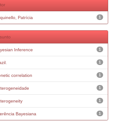
tor
quinello, Patrícia
1
sunto
yesian Inference
1
zil.
1
netic correlation
1
terogeneidade
1
terogeneity
1
ferência Bayesiana
1