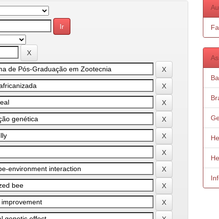
Au
Fa
As
Ba
Bra
Ge
He
He
In