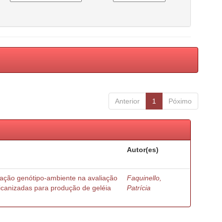
Anterior
1
Póximo
Autor(es)
ração genótipo-ambiente na avaliação
Faquinello,
ricanizadas para produção de geléia
Patrícia