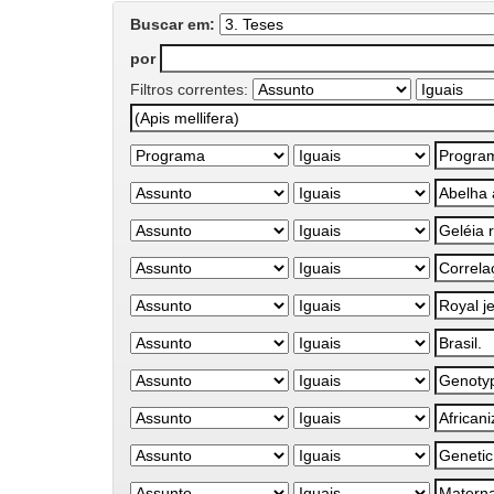
Buscar em:
por
Filtros correntes: