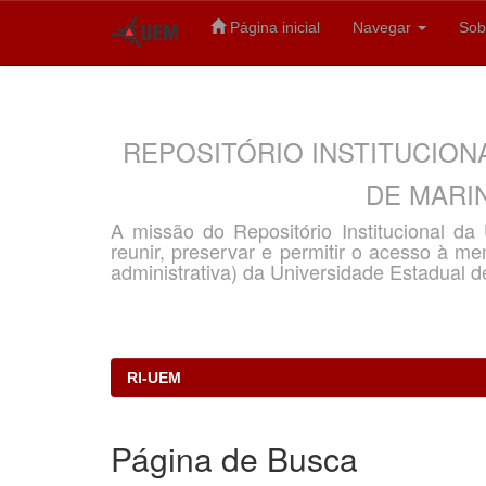
Página inicial
Navegar
Sob
Skip
navigation
REPOSITÓRIO INSTITUCION
DE MARIN
A missão do Repositório Institucional d
reunir, preservar e permitir o acesso à memó
administrativa) da Universidade Estadual d
RI-UEM
Página de Busca