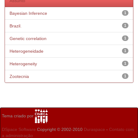
Assunto
Bayesian Inference
1
Brazil.
1
Genetic correlation
1
Heterogeneidade
1
Heterogeneity
1
Zootecnia
1
Tema criado por
DSpace Software
Copyright © 2002-2010
Duraspace
-
Contato com
a administração