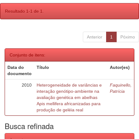
Resultado 1-1 de 1.
Anterior
1
Póximo
Conjunto de itens:
Data do
Título
Autor(es)
documento
2010
Heterogeneidade de variâncias e
Faquinello,
interação genótipo-ambiente na
Patrícia
avaliação genética em abelhas
Apis mellifera africanizadas para
produção de geléia real
Busca refinada