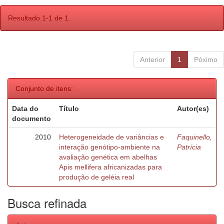
Resultado 1-1 de 1.
Anterior
1
Póximo
Conjunto de itens:
Data do
Título
Autor(es)
documento
2010
Heterogeneidade de variâncias e
Faquinello,
interação genótipo-ambiente na
Patrícia
avaliação genética em abelhas
Apis mellifera africanizadas para
produção de geléia real
Busca refinada