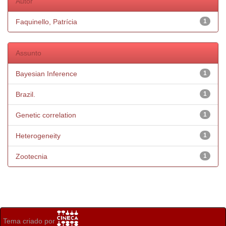
Autor
Faquinello, Patrícia
1
Assunto
Bayesian Inference
1
Brazil.
1
Genetic correlation
1
Heterogeneity
1
Zootecnia
1
Tema criado por