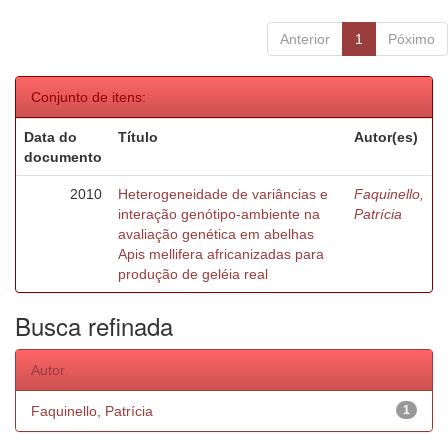
Anterior
1
Póximo
Conjunto de itens:
Data do
Título
Autor(es)
documento
2010
Heterogeneidade de variâncias e
Faquinello,
interação genótipo-ambiente na
Patrícia
avaliação genética em abelhas
Apis mellifera africanizadas para
produção de geléia real
Busca refinada
Autor
Faquinello, Patrícia
1