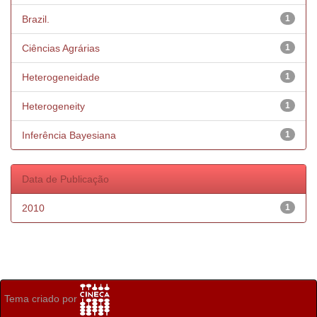
Brazil.
1
Ciências Agrárias
1
Heterogeneidade
1
Heterogeneity
1
Inferência Bayesiana
1
Data de Publicação
2010
1
Tema criado por