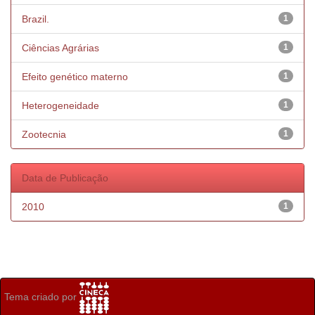
Brazil.
1
Ciências Agrárias
1
Efeito genético materno
1
Heterogeneidade
1
Zootecnia
1
Data de Publicação
2010
1
Tema criado por