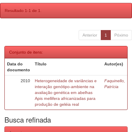
Resultado 1-1 de 1.
Anterior
1
Póximo
Conjunto de itens:
Data do
Título
Autor(es)
documento
2010
Heterogeneidade de variâncias e
Faquinello,
interação genótipo-ambiente na
Patrícia
avaliação genética em abelhas
Apis mellifera africanizadas para
produção de geléia real
Busca refinada