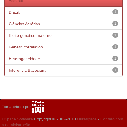
Assunto
Brazil.
1
Ciências Agrárias
1
Efeito genético materno
1
Genetic correlation
1
Heterogeneidade
1
Inferência Bayesiana
1
Tema criado por
DSpace Software
Copyright © 2002-2010
Duraspace
-
Contato com
a administração