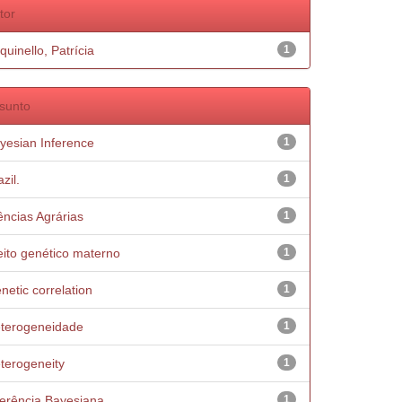
tor
quinello, Patrícia
1
sunto
yesian Inference
1
zil.
1
ências Agrárias
1
eito genético materno
1
netic correlation
1
terogeneidade
1
terogeneity
1
ferência Bayesiana
1