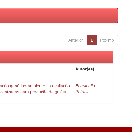
Anterior
1
Póximo
Autor(es)
ração genótipo-ambiente na avaliação
Faquinello,
ricanizadas para produção de geléia
Patrícia