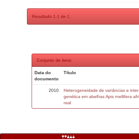
Resultado 1-1 de 1.
Conjunto de itens:
Data do
Título
documento
2010
Heterogeneidade de variâncias e inte
genética em abelhas Apis mellifera af
real