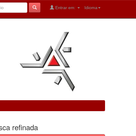
Entrar em:
Idioma
sca refinada