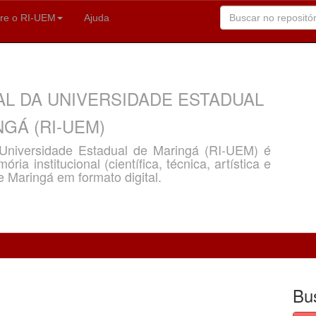
re o RI-UEM
Ajuda
AL DA UNIVERSIDADE ESTADUAL
GÁ (RI-UEM)
a Universidade Estadual de Maringá (RI-UEM) é
ria institucional (científica, técnica, artística e
e Maringá em formato digital.
Bu