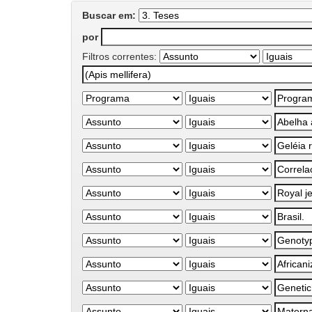
Buscar em:
por
Filtros correntes: