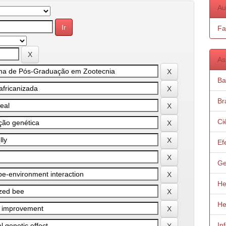
Au
Fa
As
Ba
Bra
Ci
Ef
Ge
He
He
In