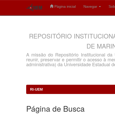
Página inicial
Navegar
Sob
Skip
navigation
REPOSITÓRIO INSTITUCION
DE MARIN
A missão do Repositório Institucional d
reunir, preservar e permitir o acesso à memó
administrativa) da Universidade Estadual d
RI-UEM
Página de Busca