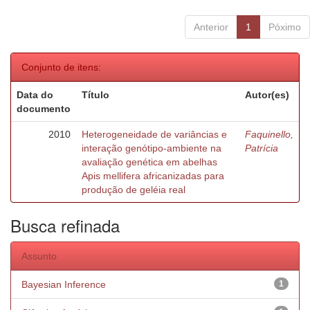
Anterior
1
Póximo
Conjunto de itens:
Data do
Título
Autor(es)
documento
2010
Heterogeneidade de variâncias e
Faquinello,
interação genótipo-ambiente na
Patrícia
avaliação genética em abelhas
Apis mellifera africanizadas para
produção de geléia real
Busca refinada
Assunto
Bayesian Inference
1