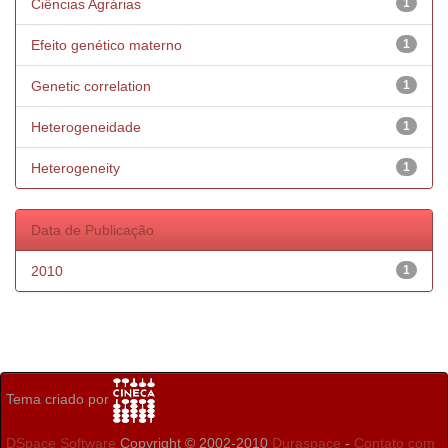
Ciências Agrárias
1
Efeito genético materno
1
Genetic correlation
1
Heterogeneidade
1
Heterogeneity
1
Data de Publicação
2010
1
Tema criado por
DSpace Software
Copyright © 2002-2010
Duraspace
-
Contato com