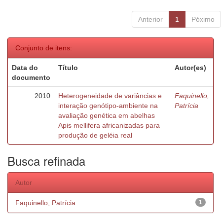
Anterior
1
Póximo
Conjunto de itens:
Data do
Título
Autor(es)
documento
2010
Heterogeneidade de variâncias e
Faquinello,
interação genótipo-ambiente na
Patrícia
avaliação genética em abelhas
Apis mellifera africanizadas para
produção de geléia real
Busca refinada
Autor
Faquinello, Patrícia
1