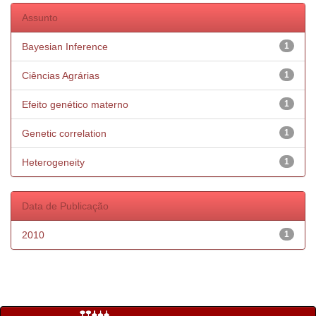
Assunto
Bayesian Inference
1
Ciências Agrárias
1
Efeito genético materno
1
Genetic correlation
1
Heterogeneity
1
Data de Publicação
2010
1