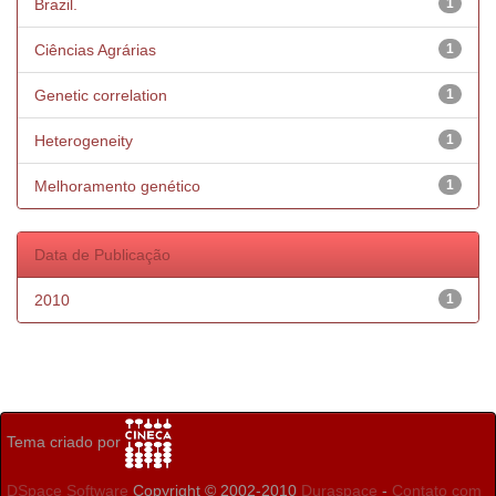
Brazil.
1
Ciências Agrárias
1
Genetic correlation
1
Heterogeneity
1
Melhoramento genético
1
Data de Publicação
2010
1
Tema criado por
DSpace Software
Copyright © 2002-2010
Duraspace
-
Contato com