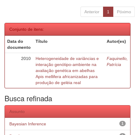
Anterior
1
Póximo
Conjunto de itens:
Data do
Título
Autor(es)
documento
2010
Heterogeneidade de variâncias e
Faquinello,
interação genótipo-ambiente na
Patrícia
avaliação genética em abelhas
Apis mellifera africanizadas para
produção de geléia real
Busca refinada
Assunto
Bayesian Inference
1